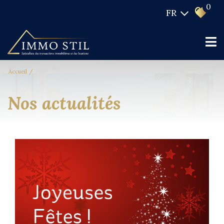
0
FR
Accueil
nos actualités