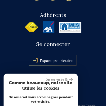
Adhérents
Se connecter
Espace propriétaire
On en reste là
site réalisé par
Comme beaucoup, notre site
utilise les cookies
On aimerait vous accompagner pendant
votre visite.
© 2026 | Tous droits réservés | Traduction powered by Google