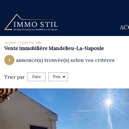
A
Accueil
Vente Par Ville
Vente immobilière Mandelieu-La-Napoule
1
annonce(s) trouvée(s) selon vos critères
Trier par
Date
Prix
Vente
Critères supplémentaires