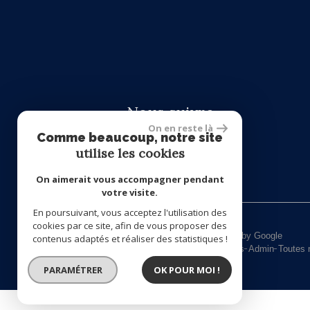
Nous suivre
On en reste là
Comme beaucoup, notre site
utilise les cookies
On aimerait vous accompagner pendant
votre visite.
En poursuivant, vous acceptez l'utilisation des
cookies par ce site, afin de vous proposer des
© 2026 | Tous droits réservés | Traduction powered by Google
contenus adaptés et réaliser des statistiques !
Plan du site
Mentions légales
Nos honoraires
Liens
Admin
Toutes 
PARAMÉTRER
OK POUR MOI !