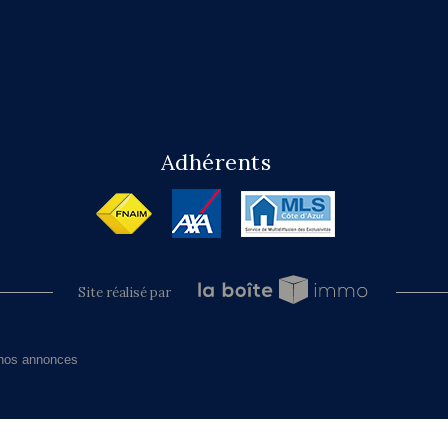
Adhérents
site réalisé par
nos annonces