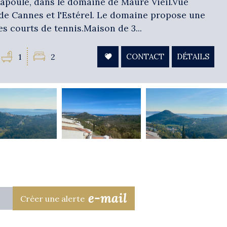
apoule, dans le domaine de Maure Vieil.Vue
 de Cannes et l'Estérel. Le domaine propose une
es courts de tennis.Maison de 3...
1
2
CONTACT
DÉTAILS
e-mail
Créer une alerte