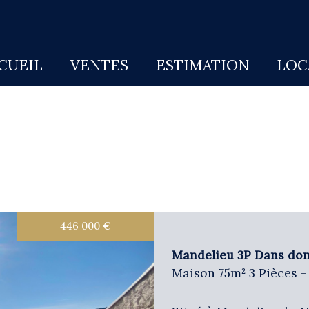
CCUEIL
VENTES
ESTIMATION
LO
446 000
5KM
€
10KM
25KM
Mandelieu 3P Dans dom
Maison 75m² 3 Pièces 