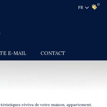
0
FR
RTE E-MAIL
CONTACT
actéristiques révées de votre maison, appartement,